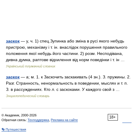
заскок
— у, ч. 1) спец.Зупинка або зміна в русі якого небудь
пристрою, механізму і т. ін. внаслідок порушення правильного
положення якої небудь його частини. 2) розм. Несподівана,
дивна думка, раптове відхилення від норм поведінки і т. ін …
Український тлумачний словник
заскок
— а; м. 1. к Заскочить заскакивать (4 зн.). З. пружины. 2.
Разг. Странность, ненормальность в поведении, мыслях и т. п.
З. в рассуждениях. Кто л. с заскоками. У каждого свой з …
Энциклопедический словарь
© Академик, 2000-2026
18+
Обратная связь:
Техподдержка
,
Реклама на сайте
👣 Путешествия