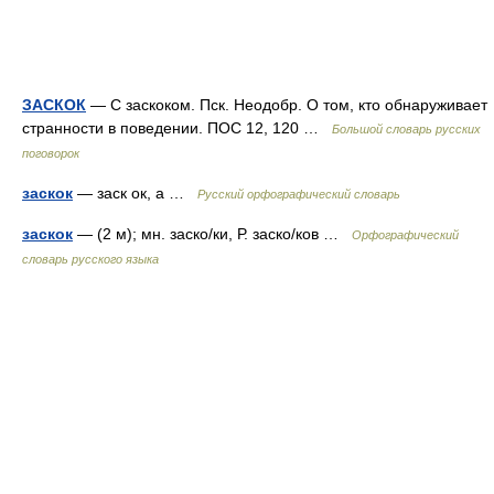
ЗАСКОК
— С заскоком. Пск. Неодобр. О том, кто обнаруживает
странности в поведении. ПОС 12, 120 …
Большой словарь русских
поговорок
заскок
— заск ок, а …
Русский орфографический словарь
заскок
— (2 м); мн. заско/ки, Р. заско/ков …
Орфографический
словарь русского языка