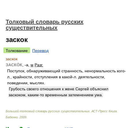
Толковый словарь русских
существительных
заскок
Толкование
Перевод
заскок
ЗАСКО́К
, -а,
м
Разг.
Поступок, обнаруживающий странность, ненормальность кого-
л., крайности, отступления в какой-л. деятельности,
поведении, мыслях.
Грубость своего отношения к жене Сергей объяснил
заскоком, каким-то временным затемнением ума.
Большой толковый словарь русских существительных. АСТ-Пресс Книга
.
Бабенко
.
2009
.