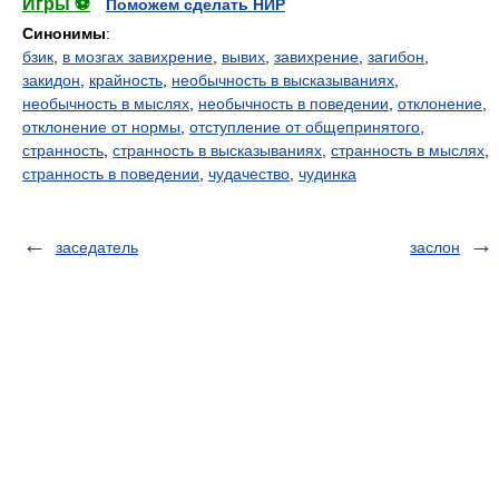
Игры ⚽
Поможем сделать НИР
Синонимы
:
бзик
,
в мозгах завихрение
,
вывих
,
завихрение
,
загибон
,
закидон
,
крайность
,
необычность в высказываниях
,
необычность в мыслях
,
необычность в поведении
,
отклонение
,
отклонение от нормы
,
отступление от общепринятого
,
странность
,
странность в высказываниях
,
странность в мыслях
,
странность в поведении
,
чудачество
,
чудинка
заседатель
заслон