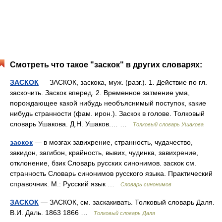
Смотреть что такое "заскок" в других словарях:
ЗАСКОК
— ЗАСКОК, заскока, муж. (разг.). 1. Действие по гл.
заскочить. Заскок вперед. 2. Временное затмение ума,
порождающее какой нибудь необъяснимый поступок, какие
нибудь странности (фам. ирон.). Заскок в голове. Толковый
словарь Ушакова. Д.Н. Ушаков.… …
Толковый словарь Ушакова
заскок
— в мозгах завихрение, странность, чудачество,
закидон, загибон, крайность, вывих, чудинка, завихрение,
отклонение, бзик Словарь русских синонимов. заскок см.
странность Словарь синонимов русского языка. Практический
справочник. М.: Русский язык …
Словарь синонимов
ЗАСКОК
— ЗАСКОК, см. заскакивать. Толковый словарь Даля.
В.И. Даль. 1863 1866 …
Толковый словарь Даля